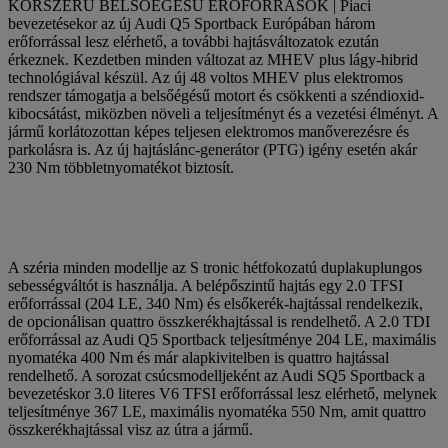
KORSZERŰ BELSŐÉGÉSŰ ERŐFORRÁSOK | Piaci
bevezetésekor az új Audi Q5 Sportback Európában három
erőforrással lesz elérhető, a további hajtásváltozatok ezután
érkeznek. Kezdetben minden változat az MHEV plus lágy-hibrid
technológiával készül. Az új 48 voltos MHEV plus elektromos
rendszer támogatja a belsőégésű motort és csökkenti a széndioxid-
kibocsátást, miközben növeli a teljesítményt és a vezetési élményt. A
jármű korlátozottan képes teljesen elektromos manőverezésre és
parkolásra is. Az új hajtáslánc-generátor (PTG) igény esetén akár
230 Nm többletnyomatékot biztosít.
A széria minden modellje az S tronic hétfokozatú duplakuplungos
sebességváltót is használja. A belépőszintű hajtás egy 2.0 TFSI
erőforrással (204 LE, 340 Nm) és elsőkerék-hajtással rendelkezik,
de opcionálisan quattro összkerékhajtással is rendelhető. A 2.0 TDI
erőforrással az Audi Q5 Sportback teljesítménye 204 LE, maximális
nyomatéka 400 Nm és már alapkivitelben is quattro hajtással
rendelhető. A sorozat csúcsmodelljeként az Audi SQ5 Sportback a
bevezetéskor 3.0 literes V6 TFSI erőforrással lesz elérhető, melynek
teljesítménye 367 LE, maximális nyomatéka 550 Nm, amit quattro
összkerékhajtással visz az útra a jármű.