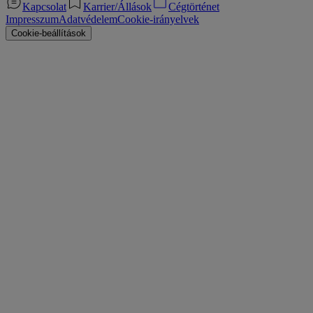
Kapcsolat
Karrier/Állások
Cégtörténet
Impresszum
Adatvédelem
Cookie-irányelvek
Cookie-beállítások