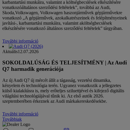
karbantartási munkáira, valamint a költségbecslések elkészítésére
vonatkozóáltalános szerződési feltételek”, továbbá az Audi,
Skoda,Volkswagen, Volkswagen haszonjárművek gépjárművekre
vonatkozó „A gépjárművek, azokalkatrészeinek és felépítményeinek
javítási-, karbantartási munkáira, valamint aköltségbecslések
elkészítésére vonatkozó általános szerződési feltételek” tárgyában.
További információ
Aktuális
12.07.2026
SOKOLDALÚSÁG ÉS TELJESÍTMÉNY | Az Audi
Q7 harmadik generációja
Az új Audi Q7 új mércét állít a tágasság, vezetési dinamika,
kényelem és technológia terén. Ugyanez vonatkozik a jellegzetes
külső kialakításra is, mely erőteljes sziluettjével és kifejező digitális
világítási technológiájával tűnik ki. Az első autók 2026.
szeptemberében érkeznek az Audi márkakereskedésekbe.
További információ
Továbbiak