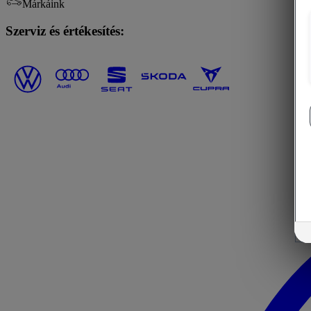
Márkáink
Szerviz és értékesítés: