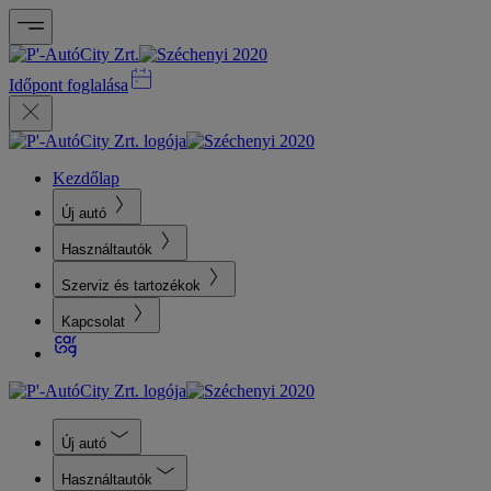
Időpont foglalása
Kezdőlap
Új autó
Használtautók
Szerviz és tartozékok
Kapcsolat
Új autó
Használtautók