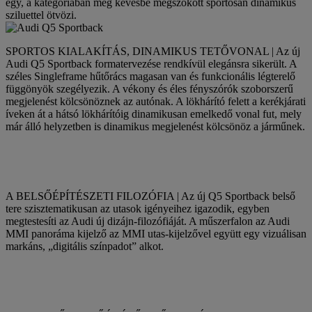
egy, a kategóriában még kevésbé megszokott sportosan dinamikus
sziluettel ötvözi.
SPORTOS KIALAKÍTÁS, DINAMIKUS TETŐVONAL | Az új
Audi Q5 Sportback formatervezése rendkívül elegánsra sikerült. A
széles Singleframe hűtőrács magasan van és funkcionális légterelő
függönyök szegélyezik. A vékony és éles fényszórók szoborszerű
megjelenést kölcsönöznek az autónak. A lökhárító felett a kerékjárati
íveken át a hátsó lökhárítóig dinamikusan emelkedő vonal fut, mely
már álló helyzetben is dinamikus megjelenést kölcsönöz a járműnek.
A BELSŐÉPÍTÉSZETI FILOZÓFIA | Az új Q5 Sportback belső
tere szisztematikusan az utasok igényeihez igazodik, egyben
megtestesíti az Audi új dizájn-filozófiáját. A műszerfalon az Audi
MMI panoráma kijelző az MMI utas-kijelzővel együtt egy vizuálisan
markáns, „digitális színpadot” alkot.