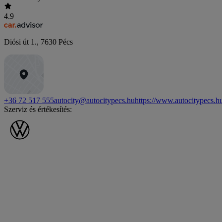
4.9
Diósi út 1.
,
7630
Pécs
+36 72 517 555
autocity@autocitypecs.hu
https://www.autocitypecs.h
Szerviz és értékesítés: