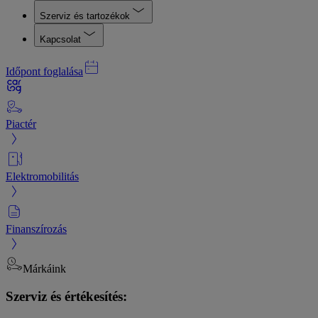
Szerviz és tartozékok
Kapcsolat
Időpont foglalása
Piactér
Elektromobilitás
Finanszírozás
Márkáink
Szerviz és értékesítés: