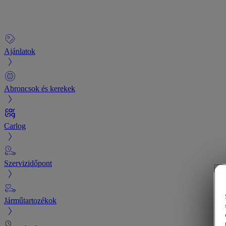
Ajánlatok
Abroncsok és kerekek
Carlog
Szervizidőpont
Járműtartozékok