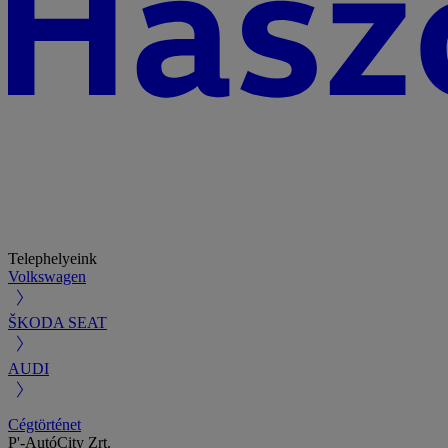
Telephelyeink
Volkswagen
ŠKODA SEAT
AUDI
Cégtörténet
P'-AutóCity Zrt.