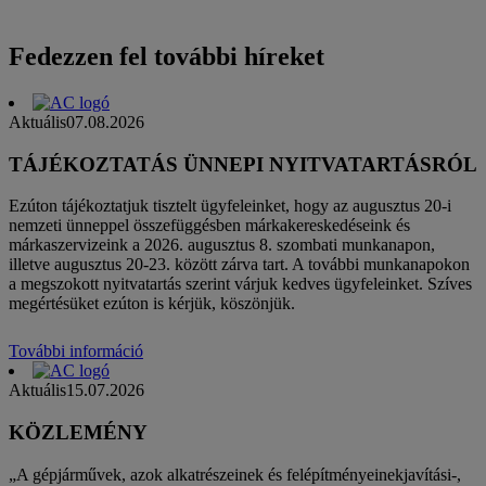
Fedezzen fel további híreket
Aktuális
07.08.2026
TÁJÉKOZTATÁS ÜNNEPI NYITVATARTÁSRÓL
Ezúton tájékoztatjuk tisztelt ügyfeleinket, hogy az augusztus 20-i
nemzeti ünneppel összefüggésben márkakereskedéseink és
márkaszervizeink a 2026. augusztus 8. szombati munkanapon,
illetve augusztus 20-23. között zárva tart. A további munkanapokon
a megszokott nyitvatartás szerint várjuk kedves ügyfeleinket. Szíves
megértésüket ezúton is kérjük, köszönjük.
További információ
Aktuális
15.07.2026
KÖZLEMÉNY
„A gépjárművek, azok alkatrészeinek és felépítményeinekjavítási-,