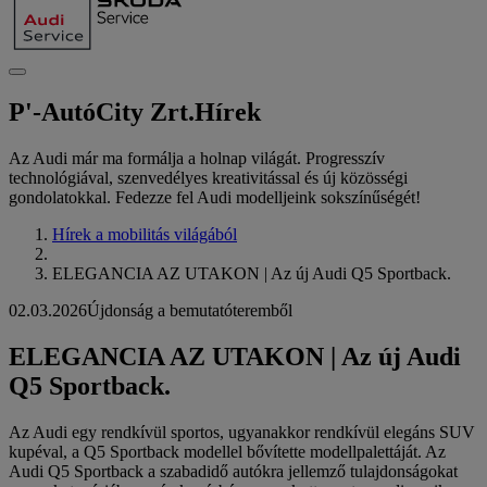
P'-AutóCity Zrt.
Hírek
Az Audi már ma formálja a holnap világát. Progresszív
technológiával, szenvedélyes kreativitással és új közösségi
gondolatokkal. Fedezze fel Audi modelljeink sokszínűségét!
Hírek a mobilitás világából
ELEGANCIA AZ UTAKON | Az új Audi Q5 Sportback.
02.03.2026
Újdonság a bemutatóteremből
ELEGANCIA AZ UTAKON | Az új Audi
Q5 Sportback.
Az Audi egy rendkívül sportos, ugyanakkor rendkívül elegáns SUV
kupéval, a Q5 Sportback modellel bővítette modellpalettáját. Az
Audi Q5 Sportback a szabadidő autókra jellemző tulajdonságokat