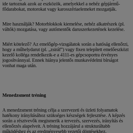
ide tartoznak azok az eszközök, amelyekkel a nehéz gépjármű-
fődarabokat, motorokat vagy karosszériaelemeket mozgatják.
Mire használják? Motorblokkok kiemelése, nehéz alkatrészek (pl.
váltók) mozgatása, vagy autómentők daruszerkezetének kezelése.
Miért kötelező? Az emelőgép-vizsgálatok során a hatóság ellenőrzi,
hogy a műhelydarut (pl. „zsiráf”) vagy fixen telepített emelőeszközt
kezelő kolléga rendelkezik-e a 4111-es gépcsoportra érvényes
jogosítvánnyal. Ennek hiánya jelentős munkavédelmi bírságot
vonhat maga után.
Menedzsment tréning
A menedzsment tréning célja a szervezeti és üzleti folyamatok
hatékony irányításához szükséges készségek fejlesztése. A képzés
során a résztvevők megismerik a tervezés, szervezés, irányítás és
ellenőrzés alapelveit. A tréning hozzájárul a strukturáltabb
működéshez és az eredményesebb vezetői döntésekhez.