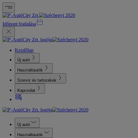
Időpont foglalása
Kezdőlap
Új autó
Használtautók
Szerviz és tartozékok
Kapcsolat
Új autó
Használtautók