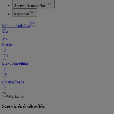
Szerviz és tartozékok
Kapcsolat
Időpont foglalása
Piactér
Elektromobilitás
Finanszírozás
Márkáink
Szerviz és értékesítés: