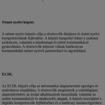
Német nyelvi képzés
A német nyelvi képzés célja a résztvevők általános és üzleti nyelvi
kompetenciáinak fejlesztése. A képzés hangsúlyt fektet a szakmai
szókincsre, valamint a mindennapi és üzleti kommunikáció
gyakorlására. A résztvevők képessé válnak hatékonyan
kommunikálni német nyelvű partnerekkel és ügyfelekkel.
ECDL
Az ECDL képzés célja az informatikai alapismeretek egységes és
szabványos elsajátítása. A résztvevők megismerik a számítógépes
alapismereteket, az irodai alkalmazások használatát, valamint az
online kommunikáció és adatkezelés alapjait. A képzés hozzájárul a
digitális kompetenciák fejlődéséhez és a hatékony munkavégzéshez.