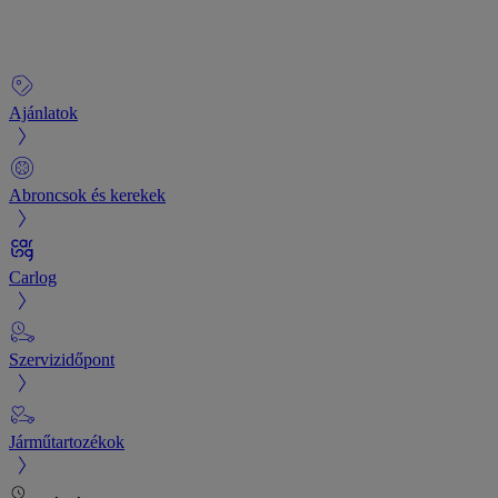
Ajánlatok
Abroncsok és kerekek
Carlog
Szervizidőpont
Járműtartozékok