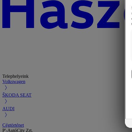
Telephelyeink
Volkswagen
ŠKODA SEAT
AUDI
Cégtörténet
P'-AutóCity Zrt.