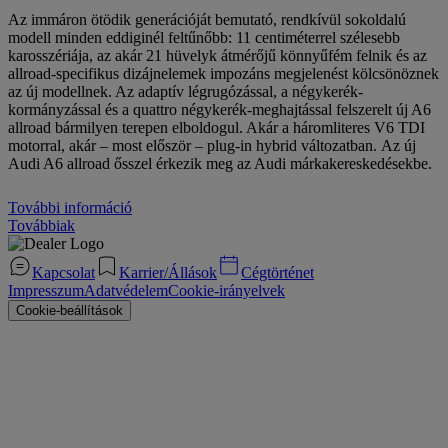
Az immáron ötödik generációját bemutató, rendkívül sokoldalú
modell minden eddiginél feltűnőbb: 11 centiméterrel szélesebb
karosszériája, az akár 21 hüvelyk átmérőjű könnyűfém felnik és az
allroad-specifikus dizájnelemek impozáns megjelenést kölcsönöznek
az új modellnek. Az adaptív légrugózással, a négykerék-
kormányzással és a quattro négykerék-meghajtással felszerelt új A6
allroad bármilyen terepen elboldogul. Akár a háromliteres V6 TDI
motorral, akár – most először – plug-in hybrid változatban. Az új
Audi A6 allroad ősszel érkezik meg az Audi márkakereskedésekbe.
További információ
Továbbiak
Kapcsolat
Karrier/Állások
Cégtörténet
Impresszum
Adatvédelem
Cookie-irányelvek
Cookie-beállítások