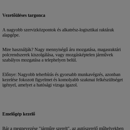
Vezetőüléses targonca
A nagyobb szervizközpontok és alkatrész-logisztikai raktárak
alapgépe.
Mire használják? Nagy mennyiségű áru mozgatása, magasraktári
polcrendszerek kiszolgálása, vagy mozgásképtelen járművek
szabályos mozgatása a telephelyen belül.
Előnye: Nagyobb teherbírás és gyorsabb munkavégzés, azonban
kezelése fokozott figyelmet és komolyabb szakmai felkészültséget
igényel, amelyet a hatósági vizsga igazol.
Emelőgép kezelő
Bár a megnevezése "járműre szerelt", az autószerelő műhelyekben