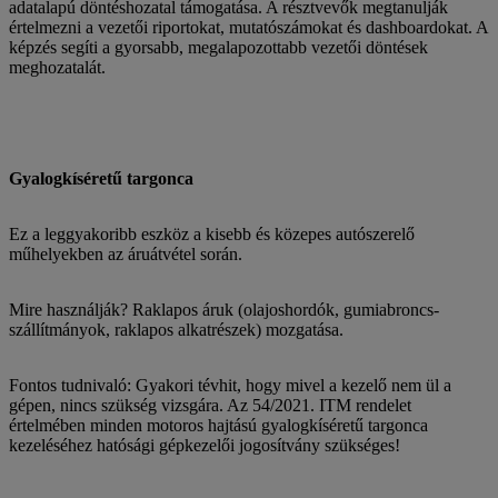
adatalapú döntéshozatal támogatása. A résztvevők megtanulják
értelmezni a vezetői riportokat, mutatószámokat és dashboardokat. A
képzés segíti a gyorsabb, megalapozottabb vezetői döntések
meghozatalát.
Gyalogkíséretű targonca
Ez a leggyakoribb eszköz a kisebb és közepes autószerelő
műhelyekben az áruátvétel során.
Mire használják? Raklapos áruk (olajoshordók, gumiabroncs-
szállítmányok, raklapos alkatrészek) mozgatása.
Fontos tudnivaló: Gyakori tévhit, hogy mivel a kezelő nem ül a
gépen, nincs szükség vizsgára. Az 54/2021. ITM rendelet
értelmében minden motoros hajtású gyalogkíséretű targonca
kezeléséhez hatósági gépkezelői jogosítvány szükséges!