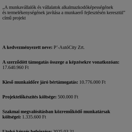
„A munkavállalók és vállalatok alkalmazkodóképességének
és termelékenységének javítása a munkaerő fejlesztésén keresztül”
című projekt
A kedvezményezett neve:
P’-AutóCity Zrt.
A szerződött támogatás összege a képzésekre vonatkozóan:
17.640.960 Ft
Kieső munkaidőre járó bértámogatás:
10.776.000 Ft
Projektelőkészítés költsége:
500.000 Ft
Szakmai megvalósításban közreműködő munkatársak
költségei:
1.335.600 Ft
Utolsó képzés befejezése:
2025.03.31.