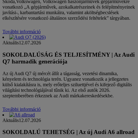
Skoda,Volkswagen, Volkswagen haszonjárművek gépjárművekre
vonatkozó „A gépjárművek, azokalkatrészeinek és felépítményeinek
javítási-, karbantartási munkáira, valamint aköltségbecslések
elkészítésére vonatkozó általános szerződési feltételek” tárgyában.
További információ
Aktuális
12.07.2026
SOKOLDALÚSÁG ÉS TELJESÍTMÉNY | Az Audi
Q7 harmadik generációja
Az új Audi Q7 új mércét állít a tágasság, vezetési dinamika,
kényelem és technológia terén. Ugyanez vonatkozik a jellegzetes
külső kialakításra is, mely erőteljes sziluettjével és kifejező digitális
világítási technológiájával tűnik ki. Az első autók 2026.
szeptemberében érkeznek az Audi márkakereskedésekbe.
További információ
Aktuális
12.07.2026
SOKOLDALÚ TEHETSÉG | Az új Audi A6 allroad