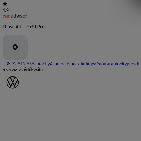
4.9
Diósi út 1.
,
7630
Pécs
+36 72 517 555
autocity@autocitypecs.hu
https://www.autocitypecs.h
Szerviz és értékesítés: